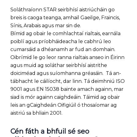
Soláthraíonn STAR seirbhísí aistriúcháin go
breis is caoga teanga, amhail Gaeilge, Fraincis,
Sínis, Arabais agus mar sin de.
Bímid ag obair le comhlachtaí rialtais, earnála
poiblí agus príobháideacha le cabhrú leo
cumarsáid a dhéanamh ar fud an domhain.
Oibrímid le go leor ranna rialtais anseo in Éirinn
agus muid ag soláthar seirbhísí aistrithe
doiciméad agus suíomhanna gréasáin. Tá an-
tábhacht le cáilíocht, dar linn. Tá deimhniú ISO
9001 agus EN 15038 bainte amach againn, mar
siad is mór againn caighdeáin. Táimid ag obair
leis an gCaighdeán Oifigiúil ó thosaíomar ag
aistriú sa bhliain 2001.
Cén fáth a bhfuil sé seo