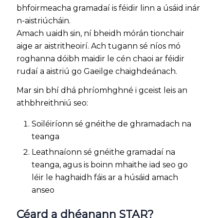
bhfoirmeacha gramadaí is féidir linn a úsáid inár
n-aistriúcháin.
Amach uaidh sin, ní bheidh mórán tionchair
aige ar aistritheoirí. Ach tugann sé níos mó
roghanna dóibh maidir le cén chaoi ar féidir
rudaí a aistriú go Gaeilge chaighdeánach.
Mar sin bhí dhá phríomhghné i gceist leis an
athbhreithniú seo:
Soiléiríonn sé gnéithe de ghramadach na
teanga
Leathnaíonn sé gnéithe gramadaí na
teanga, agus is boinn mhaithe iad seo go
léir le haghaidh fáis ar a húsáid amach
anseo
Céard a dhéanann STAR?