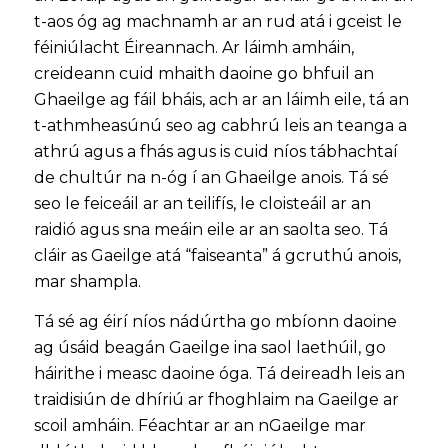
t-aos óg ag machnamh ar an rud atá i gceist le
féiniúlacht Éireannach. Ar láimh amháin,
creideann cuid mhaith daoine go bhfuil an
Ghaeilge ag fáil bháis, ach ar an láimh eile, tá an
t-athmheasúnú seo ag cabhrú leis an teanga a
athrú agus a fhás agus is cuid níos tábhachtaí
de chultúr na n-óg í an Ghaeilge anois. Tá sé
seo le feiceáil ar an teilifís, le cloisteáil ar an
raidió agus sna meáin eile ar an saolta seo. Tá
cláir as Gaeilge atá “faiseanta” á gcruthú anois,
mar shampla.
Tá sé ag éirí níos nádúrtha go mbíonn daoine
ag úsáid beagán Gaeilge ina saol laethúil, go
háirithe i measc daoine óga. Tá deireadh leis an
traidisiún de dhíriú ar fhoghlaim na Gaeilge ar
scoil amháin. Féachtar ar an nGaeilge mar