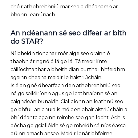
chóir athbhreithniú mar seo a dhéanamh ar
bhonn leanúnach.
An ndéanann sé seo difear ar bith
do STAR?
Ní bheidh tionchar mór aige seo orainn ó
thaobh ár ngnó ó lá go lá. Tá treoirlínte
cáilíochta thar a bheith dian curtha i bhfeidhm
againn cheana maidir le haistriúcháin.
Is é an gné dhearfach den athbhreithniú seo
ná go soiléiríonn agus go leathnaíonn sé an
caighdeán bunaidh. Ciallaíonn an leathnú seo
go bhfuil an chuid is mó den obair aistriúcháin a
bhí déanta againn roimhe seo gan locht. Ach is
dócha go gciallóidh sé go mbeidh sé níos éasca
dúinn amach anseo. Maidir lenár bhfoirne