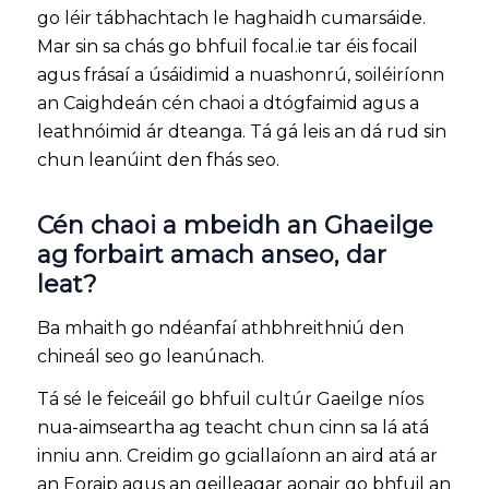
go léir tábhachtach le haghaidh cumarsáide.
Mar sin sa chás go bhfuil focal.ie tar éis focail
agus frásaí a úsáidimid a nuashonrú, soiléiríonn
an Caighdeán cén chaoi a dtógfaimid agus a
leathnóimid ár dteanga. Tá gá leis an dá rud sin
chun leanúint den fhás seo.
Cén chaoi a mbeidh an Ghaeilge
ag forbairt amach anseo, dar
leat?
Ba mhaith go ndéanfaí athbhreithniú den
chineál seo go leanúnach.
Tá sé le feiceáil go bhfuil cultúr Gaeilge níos
nua-aimseartha ag teacht chun cinn sa lá atá
inniu ann. Creidim go gciallaíonn an aird atá ar
an Eoraip agus an geilleagar aonair go bhfuil an