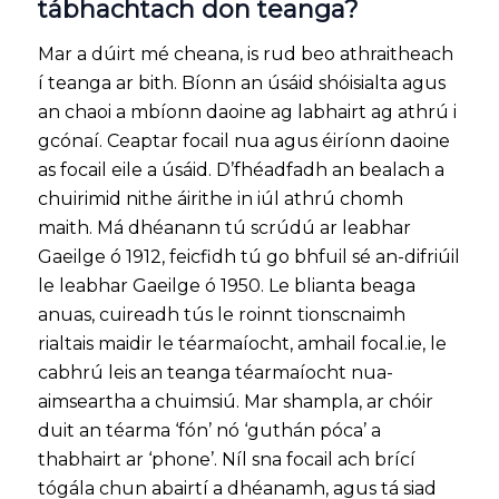
tábhachtach don teanga?
Mar a dúirt mé cheana, is rud beo athraitheach
í teanga ar bith. Bíonn an úsáid shóisialta agus
an chaoi a mbíonn daoine ag labhairt ag athrú i
gcónaí. Ceaptar focail nua agus éiríonn daoine
as focail eile a úsáid. D’fhéadfadh an bealach a
chuirimid nithe áirithe in iúl athrú chomh
maith. Má dhéanann tú scrúdú ar leabhar
Gaeilge ó 1912, feicfidh tú go bhfuil sé an-difriúil
le leabhar Gaeilge ó 1950. Le blianta beaga
anuas, cuireadh tús le roinnt tionscnaimh
rialtais maidir le téarmaíocht, amhail focal.ie, le
cabhrú leis an teanga téarmaíocht nua-
aimseartha a chuimsiú. Mar shampla, ar chóir
duit an téarma ‘fón’ nó ‘guthán póca’ a
thabhairt ar ‘phone’. Níl sna focail ach brící
tógála chun abairtí a dhéanamh, agus tá siad