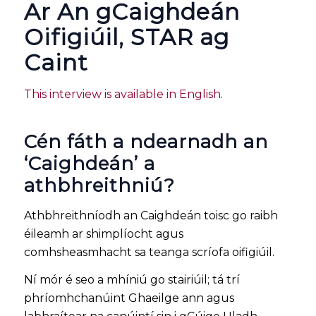
Ar An gCaighdeán
Oifigiúil, STAR ag
Caint
This interview is available in English
.
Cén fáth a ndearnadh an
‘Caighdeán’ a
athbhreithniú?
Athbhreithníodh an Caighdeán toisc go raibh
éileamh ar shimplíocht agus
comhsheasmhacht sa teanga scríofa oifigiúil.
Ní mór é seo a mhíniú go stairiúil; tá trí
phríomhchanúint Ghaeilge ann agus