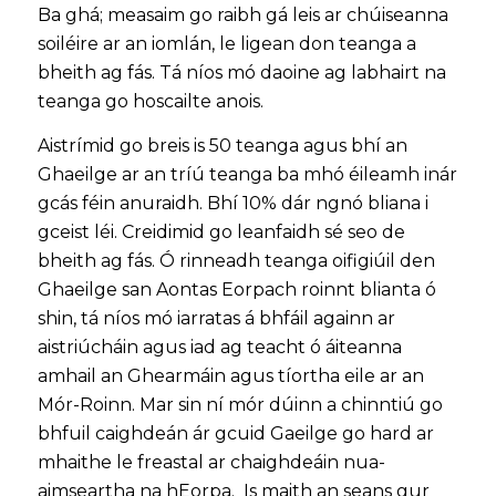
Ba ghá; measaim go raibh gá leis ar chúiseanna
soiléire ar an iomlán, le ligean don teanga a
bheith ag fás. Tá níos mó daoine ag labhairt na
teanga go hoscailte anois.
Aistrímid go breis is 50 teanga agus bhí an
Ghaeilge ar an tríú teanga ba mhó éileamh inár
gcás féin anuraidh. Bhí 10% dár ngnó bliana i
gceist léi. Creidimid go leanfaidh sé seo de
bheith ag fás. Ó rinneadh teanga oifigiúil den
Ghaeilge san Aontas Eorpach roinnt blianta ó
shin, tá níos mó iarratas á bhfáil againn ar
aistriúcháin agus iad ag teacht ó áiteanna
amhail an Ghearmáin agus tíortha eile ar an
Mór-Roinn. Mar sin ní mór dúinn a chinntiú go
bhfuil caighdeán ár gcuid Gaeilge go hard ar
mhaithe le freastal ar chaighdeáin nua-
aimseartha na hEorpa. Is maith an seans gur