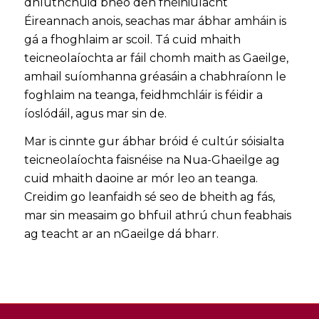
dhlúthchuid bheo den fhéiniúlacht
Éireannach anois, seachas mar ábhar amháin is
gá a fhoghlaim ar scoil. Tá cuid mhaith
teicneolaíochta ar fáil chomh maith as Gaeilge,
amhail suíomhanna gréasáin a chabhraíonn le
foghlaim na teanga, feidhmchláir is féidir a
íoslódáil, agus mar sin de.
Mar is cinnte gur ábhar bróid é cultúr sóisialta
teicneolaíochta faisnéise na Nua-Ghaeilge ag
cuid mhaith daoine ar mór leo an teanga.
Creidim go leanfaidh sé seo de bheith ag fás,
mar sin measaim go bhfuil athrú chun feabhais
ag teacht ar an nGaeilge dá bharr.