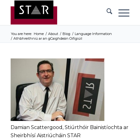
You are here:
Home
/
About
/
Blog
/
Language Information
/
Athbhreithniú ar an gCaighdeán Oifigiúil
Damian Scattergood, Stiúrthóir Bainistíochta ar
Sheirbhísí Aistriúcháin STAR