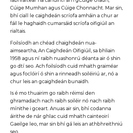
labhraítear na canúintí sin i gCúige Uladh,
Cúige Mumhan agus Cúige Chonnacht. Mar sin,
bhí ciall le caighdeán scríofa amháin a chur ar
fáil le haghaidh cumarsáid scríofa oifigiúil an
rialtais.
Foilsíodh an chéad chaighdeán nua-
aimseartha, An Caighdeán Oifigiúil, sa bhliain
1958 agus ní raibh nuashonrú déanta air ó shin
go dtí seo. Ach foilsíodh cuid mhaith graiméar
agus foclóirí ó shin a rinneadh soiléiriú ar, nó a
chur leis an gcaighdeán bunaidh.
Is é mo thuairim go raibh réimsí den
ghramadach nach raibh soiléir nó nach raibh
mínithe i gceart. Anuas air sin, bhí codanna
áirithe de nár ghlac cuid mhaith cainteoirí
Gaeilge leo, mar sin bhí gá leis an athbhreithniú
seo.