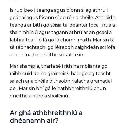
Is rud beo í teanga agus bíonn sí ag athrú i
gcónaí agus fásann sí de réir a chéile. Athróidh
teanga ar bith go sóisialta, déantar focail nua a
shainmhíniú agus tagann athrú ar an gcaoi a
labhraítear í ó lá go lá chomh maith. Mar sin tá
sé tábhachtach go léireodh caighdeán scríofa
ar bith na hathruithe sóisialta sin.
Mar shampla, tharla sé i rith na mblianta go
raibh cuid de na graiméir Ghaeilge ag teacht
salach ar a chéile ó thaobh rialacha gramadaí
de. Mar sin bhí gá le hathbhreithniú chun
gnéithe áirithe a shoiléiriú.
Ar ghá athbhreithniú a
dhéanamh air?