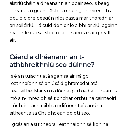
aistriúcháin a dhéanann an obair seo, is beag
difear atá i gceist. Ach ba chóir go n-éireoidh a
gcuid oibre beagán níos éasca mar thoradh ar
an soiléiriú. Tá cuid den phlé a bhí ar siúl againn
maidir le cúrsaí stíle réitithe anois mar gheall
air.
Céard a dhéanann an t-
athbhreithniú seo dúinne?
Is é an tuiscint atá agamsa air ná go
leathnaíonn sé an úsáid ghramadaí atá
ceadaithe. Mar sin is dócha gurb iad an dream is
mó a n-imreoidh sé tionchar orthu ná cainteoirí
dúchais nach raibh a ndifríochtaí canúna
aitheanta sa Chaighdeán go dtí seo.
I gcás an aistritheora, leathnaíonn sé líon na