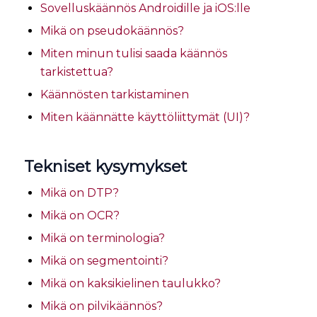
Sovelluskäännös Androidille ja iOS:lle
Mikä on pseudokäännös?
Miten minun tulisi saada käännös
tarkistettua?
Käännösten tarkistaminen
Miten käännätte käyttöliittymät (UI)?
Tekniset kysymykset
Mikä on DTP?
Mikä on OCR?
Mikä on terminologia?
Mikä on segmentointi?
Mikä on kaksikielinen taulukko?
Mikä on pilvikäännös?