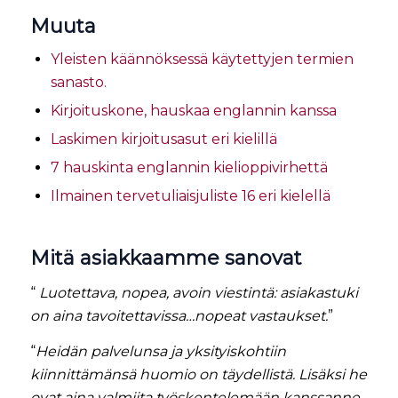
Muuta
Yleisten käännöksessä käytettyjen termien
sanasto.
Kirjoituskone, hauskaa englannin kanssa
Laskimen kirjoitusasut eri kielillä
7 hauskinta englannin kielioppivirhettä
Ilmainen tervetuliaisjuliste 16 eri kielellä
Mitä asiakkaamme sanovat
“
Luotettava, nopea, avoin viestintä: asiakastuki
on aina tavoitettavissa…nopeat vastaukset.
”
“
Heidän palvelunsa ja yksityiskohtiin
kiinnittämänsä huomio on täydellistä. Lisäksi he
ovat aina valmiita työskentelemään kanssanne