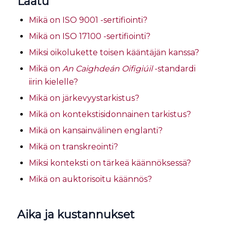
Laatu
Mikä on ISO 9001 -sertifiointi?
Mikä on ISO 17100 -sertifiointi?
Miksi oikolukette toisen kääntäjän kanssa?
Mikä on
An Caighdeán Oifigiúil
-standardi
iirin kielelle?
Mikä on järkevyystarkistus?
Mikä on kontekstisidonnainen tarkistus?
Mikä on kansainvälinen englanti?
Mikä on transkreointi?
Miksi konteksti on tärkeä käännöksessä?
Mikä on auktorisoitu käännös?
Aika ja kustannukset