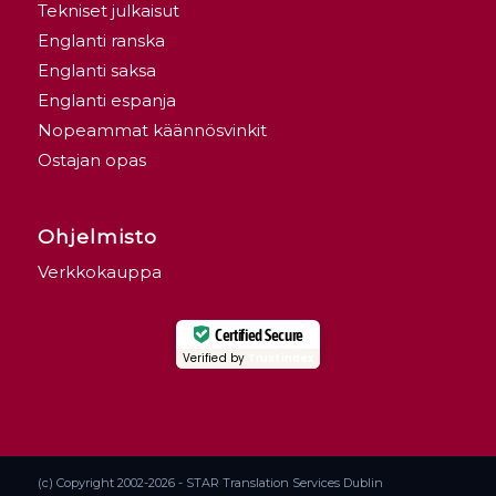
Tekniset julkaisut
Englanti ranska
Englanti saksa
Englanti espanja
Nopeammat käännösvinkit
Ostajan opas
Ohjelmisto
Verkkokauppa
Certified Secure
Verified by
Trustindex
(c) Copyright 2002-2026 - STAR Translation Services Dublin