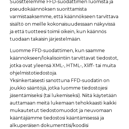
Suosittelemme FFD-suodattimen luomista ja
pseudokäännöksen suorittamista
varmistaaksemme, että käännökseen tarvittava
sisältö on meille kokonaisuudessaan näkyvissä
ja että tuotteesi toimii oikein, kun käännös
tuodaan takaisin järjestelmään.
Luomme FFD-suodattimen, kun saamme
käännökseen/lokalisointiin tarvittavat tiedostot,
jotka ovat yleensä XML-, HTML-, Xliff- tai muita
ohjelmistotiedostoja.
Yksinkertaisesti sanottuna FFD-suodatin on
joukko sääntöjä, jotka luomme tiedostojesi
jäsentämiseksi (tai lukemiseksi). Niitä käytetään
auttamaan meitä lukemaan tehokkaasti kaikki
mukautetut tiedostomuodot ja neuvomaan
kääntäjiämme tiedostosi kääntämisessä ja
alkuperäisen dokumenttisi/koodisi