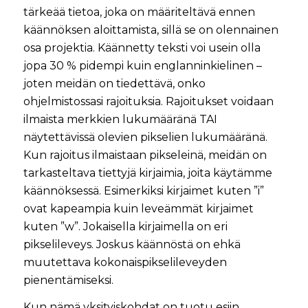
tärkeää tietoa, joka on määriteltävä ennen
käännöksen aloittamista, sillä se on olennainen
osa projektia. Käännetty teksti voi usein olla
jopa 30 % pidempi kuin englanninkielinen –
joten meidän on tiedettävä, onko
ohjelmistossasi rajoituksia. Rajoitukset voidaan
ilmaista merkkien lukumääränä TAI
näytettävissä olevien pikselien lukumääränä.
Kun rajoitus ilmaistaan pikseleinä, meidän on
tarkasteltava tiettyjä kirjaimia, joita käytämme
käännöksessä. Esimerkiksi kirjaimet kuten ”i”
ovat kapeampia kuin leveämmät kirjaimet
kuten ”w”. Jokaisella kirjaimella on eri
pikselileveys. Joskus käännöstä on ehkä
muutettava kokonaispikselileveyden
pienentämiseksi.
Kun nämä yksityiskohdat on tuotu esiin