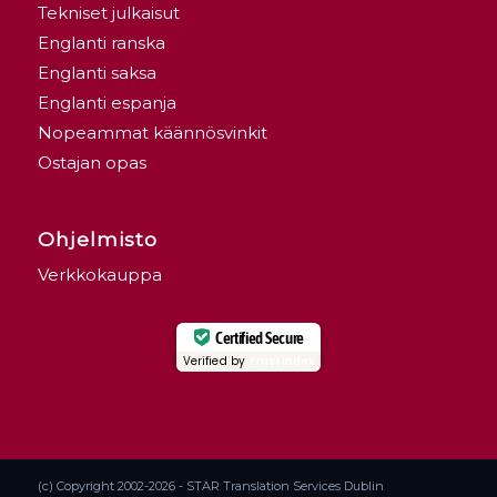
Tekniset julkaisut
Englanti ranska
Englanti saksa
Englanti espanja
Nopeammat käännösvinkit
Ostajan opas
Ohjelmisto
Verkkokauppa
Certified Secure
Verified by
Trustindex
(c) Copyright 2002-2026 - STAR Translation Services Dublin