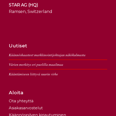
STAR AG (HQ)
Ramsen, Switzerland
Uutiset
Käännöshaasteet markkinointijohtajan näkökulmasta
Värien merkitys eri puolilla maailmaa
Kääntämiseen liittyvä suurin virhe
Aloita
Ota yhteyttä
Asiakasarvostelut
Käännöspilven kirjautuminen