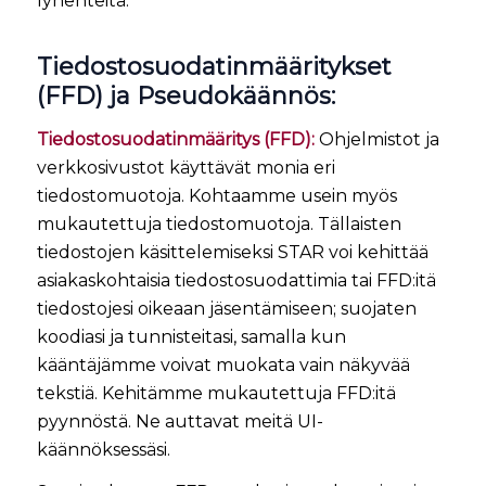
lyhenteitä.
Tiedostosuodatinmääritykset
(FFD) ja Pseudokäännös:
Tiedostosuodatinmääritys (FFD):
Ohjelmistot ja
verkkosivustot käyttävät monia eri
tiedostomuotoja. Kohtaamme usein myös
mukautettuja tiedostomuotoja. Tällaisten
tiedostojen käsittelemiseksi STAR voi kehittää
asiakaskohtaisia tiedostosuodattimia tai FFD:itä
tiedostojesi oikeaan jäsentämiseen; suojaten
koodiasi ja tunnisteitasi, samalla kun
kääntäjämme voivat muokata vain näkyvää
tekstiä. Kehitämme mukautettuja FFD:itä
pyynnöstä. Ne auttavat meitä UI-
käännöksessäsi.