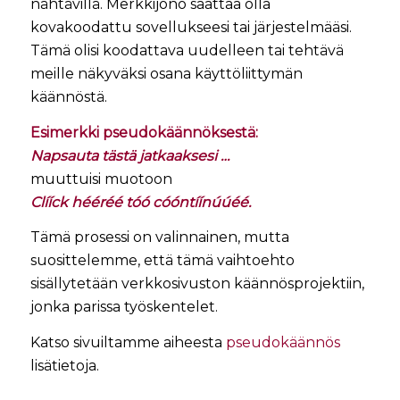
nähtävillä. Merkkijono saattaa olla
kovakoodattu sovellukseesi tai järjestelmääsi.
Tämä olisi koodattava uudelleen tai tehtävä
meille näkyväksi osana käyttöliittymän
käännöstä.
Esimerkki pseudokäännöksestä:
Napsauta tästä jatkaaksesi …
muuttuisi muotoon
Clííck hééréé tóó cóóntíínúúéé.
Tämä prosessi on valinnainen, mutta
suosittelemme, että tämä vaihtoehto
sisällytetään verkkosivuston käännösprojektiin,
jonka parissa työskentelet.
Katso sivuiltamme aiheesta
pseudokäännös
lisätietoja.