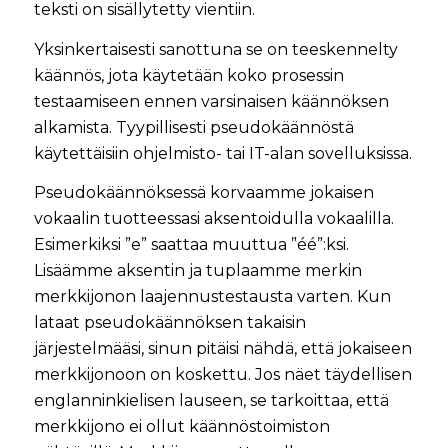
teksti on sisällytetty vientiin.
Yksinkertaisesti sanottuna se on teeskennelty
käännös, jota käytetään koko prosessin
testaamiseen ennen varsinaisen käännöksen
alkamista. Tyypillisesti pseudokäännöstä
käytettäisiin ohjelmisto- tai IT-alan sovelluksissa.
Pseudokäännöksessä korvaamme jokaisen
vokaalin tuotteessasi aksentoidulla vokaalilla.
Esimerkiksi ”e” saattaa muuttua ”éé”:ksi.
Lisäämme aksentin ja tuplaamme merkin
merkkijonon laajennustestausta varten. Kun
lataat pseudokäännöksen takaisin
järjestelmääsi, sinun pitäisi nähdä, että jokaiseen
merkkijonoon on koskettu. Jos näet täydellisen
englanninkielisen lauseen, se tarkoittaa, että
merkkijono ei ollut käännöstoimiston