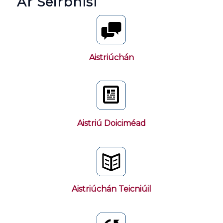
Ár Seirbhísí
Aistriúchán
Aistriú Doiciméad
Aistriúchán Teicniúil