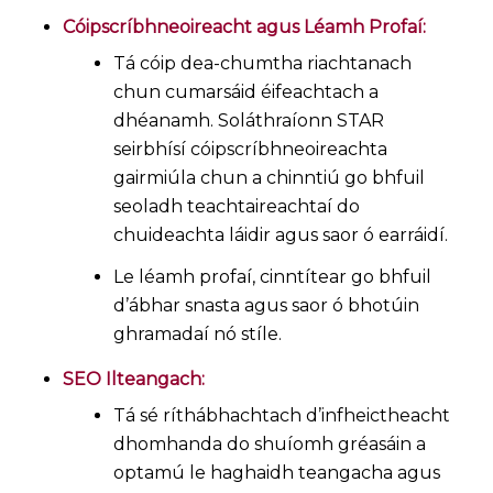
Cóipscríbhneoireacht agus Léamh Profaí:
Tá cóip dea-chumtha riachtanach
chun cumarsáid éifeachtach a
dhéanamh. Soláthraíonn STAR
seirbhísí cóipscríbhneoireachta
gairmiúla chun a chinntiú go bhfuil
seoladh teachtaireachtaí do
chuideachta láidir agus saor ó earráidí.
Le léamh profaí, cinntítear go bhfuil
d’ábhar snasta agus saor ó bhotúin
ghramadaí nó stíle.
SEO Ilteangach:
Tá sé ríthábhachtach d’infheictheacht
dhomhanda do shuíomh gréasáin a
optamú le haghaidh teangacha agus