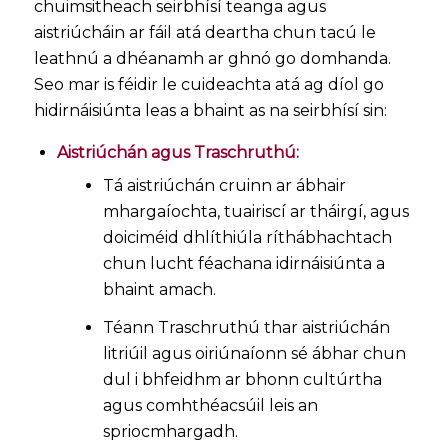
chuimsitheach seirbhísí teanga agus
aistriúcháin ar fáil atá deartha chun tacú le
leathnú a dhéanamh ar ghnó go domhanda.
Seo mar is féidir le cuideachta atá ag díol go
hidirnáisiúnta leas a bhaint as na seirbhísí sin:
Aistriúchán agus Traschruthú:
Tá aistriúchán cruinn ar ábhair
mhargaíochta, tuairiscí ar tháirgí, agus
doiciméid dhlíthiúla ríthábhachtach
chun lucht féachana idirnáisiúnta a
bhaint amach.
Téann Traschruthú thar aistriúchán
litriúil agus oiriúnaíonn sé ábhar chun
dul i bhfeidhm ar bhonn cultúrtha
agus comhthéacsúil leis an
spriocmhargadh.