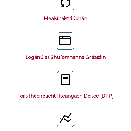
Meaisínaistriúchán
Logánú ar Shuíomhanna Gréasáin
Foilsitheoireacht Ilteangach Deisce (DTP)