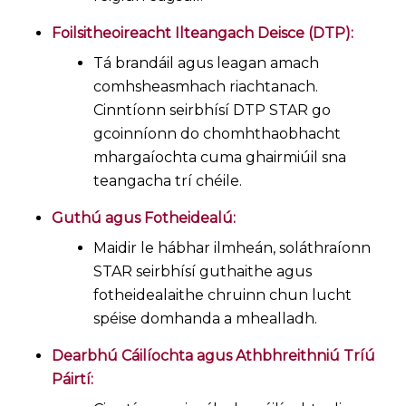
Foilsitheoireacht Ilteangach Deisce (DTP):
Tá brandáil agus leagan amach
comhsheasmhach riachtanach.
Cinntíonn seirbhísí DTP STAR go
gcoinníonn do chomhthaobhacht
mhargaíochta cuma ghairmiúil sna
teangacha trí chéile.
Guthú agus Fotheidealú:
Maidir le hábhar ilmheán, soláthraíonn
STAR seirbhísí guthaithe agus
fotheidealaithe chruinn chun lucht
spéise domhanda a mhealladh.
Dearbhú Cáilíochta agus Athbhreithniú Tríú
Páirtí: