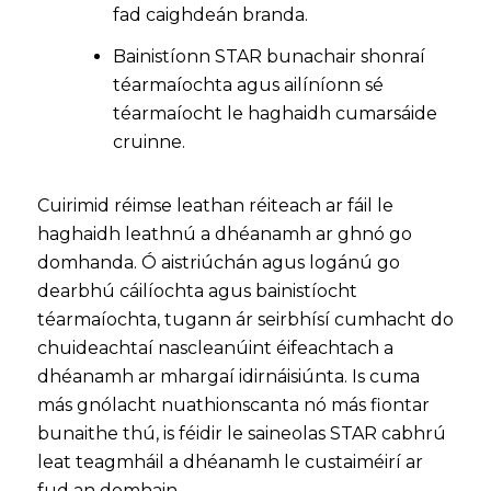
fad caighdeán branda.
Bainistíonn STAR bunachair shonraí
téarmaíochta agus ailíníonn sé
téarmaíocht le haghaidh cumarsáide
cruinne.
Cuirimid réimse leathan réiteach ar fáil le
haghaidh leathnú a dhéanamh ar ghnó go
domhanda. Ó aistriúchán agus logánú go
dearbhú cáilíochta agus bainistíocht
téarmaíochta, tugann ár seirbhísí cumhacht do
chuideachtaí nascleanúint éifeachtach a
dhéanamh ar mhargaí idirnáisiúnta. Is cuma
más gnólacht nuathionscanta nó más fiontar
bunaithe thú, is féidir le saineolas STAR cabhrú
leat teagmháil a dhéanamh le custaiméirí ar
fud an domhain.