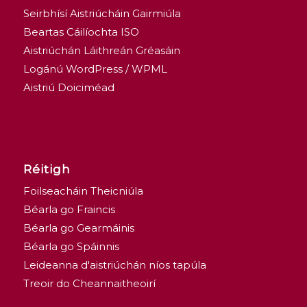
Seirbhísí Aistriúcháin Gairmiúla
Beartas Cáilíochta ISO
Aistriúchán Láithreán Gréasáin
Logánú WordPress / WPML
Aistriú Doiciméad
Réitigh
Foilseacháin Theicniúla
Béarla go Fraincis
Béarla go Gearmáinis
Béarla go Spáinnis
Leideanna d'aistriúchán níos tapúla
Treoir do Cheannaitheoirí