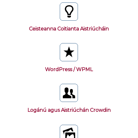
Ceisteanna Coitianta Aistriúcháin
WordPress / WPML
Logánú agus Aistriúchán Crowdin