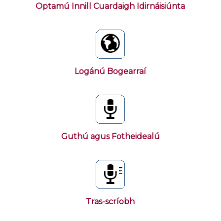
Optamú Innill Cuardaigh Idirnáisiúnta
Logánú Bogearraí
Guthú agus Fotheidealú
Tras-scríobh