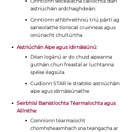
Cinntíonn seiceálacha cáilíochta dian
aistriúcháin ardchaighdeáin.
Cinntíonn athbhreithniú tríú páirtí ag
saineolaithe tionscail cruinneas agus
oiriúnacht chultúrtha.
Aistriúchán Aipe agus Idirnáisiúnú:
Déan logánú ar do chuid aipeanna
gutháin chun freastal ar luchtanna
spéise éagsúla.
Cuidíonn STAR le straitéisí aistriúcháin
aipe agus idirnáisiúnaithe.
Seirbhísí Bainistíochta Téarmaíochta agus
Ailínithe:
Coinníonn téarmaíocht
chomhsheasmhach sna teangacha ar