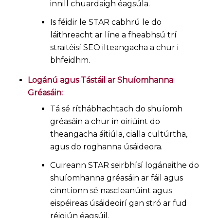
innill chuardaigh éagsúla.
Is féidir le STAR cabhrú le do
láithreacht ar líne a fheabhsú trí
straitéisí SEO ilteangacha a chur i
bhfeidhm.
Logánú agus Tástáil ar Shuíomhanna
Gréasáin:
Tá sé ríthábhachtach do shuíomh
gréasáin a chur in oiriúint do
theangacha áitiúla, cialla cultúrtha,
agus do roghanna úsáideora.
Cuireann STAR seirbhísí logánaithe do
shuíomhanna gréasáin ar fáil agus
cinntíonn sé nascleanúint agus
eispéireas úsáideoirí gan stró ar fud
réigiún éagsúil.