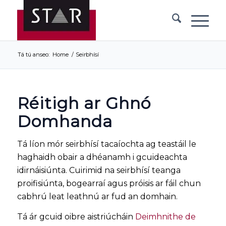
Tá tú anseo:
Home
/
Seirbhísí
Réitigh ar Ghnó
Domhanda
Tá líon mór seirbhísí tacaíochta ag teastáil le
haghaidh obair a dhéanamh i gcuideachta
idirnáisiúnta. Cuirimid na seirbhísí teanga
proifisiúnta, bogearraí agus próisis ar fáil chun
cabhrú leat leathnú ar fud an domhain.
Tá ár gcuid oibre aistriúcháin
Deimhnithe de