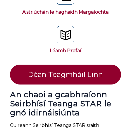
Aistriúchán le haghaidh Margaíochta
Léamh Profaí
Déan Teagmháil Linn
An chaoi a gcabhraíonn
Seirbhísí Teanga STAR le
gnó idirnáisiúnta
Cuireann Seirbhísí Teanga STAR sraith