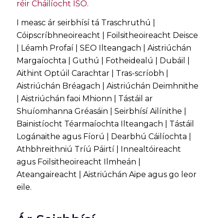
réir Cháilíocht ISO
.
I measc ár seirbhísí tá Traschruthú |
Cóipscríbhneoireacht | Foilsitheoireacht Deisce
| Léamh Profaí | SEO Ilteangach | Aistriúchán
Margaíochta | Guthú | Fotheidealú | Dubáil |
Aithint Optúil Carachtar | Tras-scríobh |
Aistriúchán Bréagach | Aistriúchán Deimhnithe
| Aistriúchán faoi Mhionn | Tástáil ar
Shuíomhanna Gréasáin | Seirbhísí Ailínithe |
Bainistíocht Téarmaíochta Ilteangach | Tástáil
Logánaithe agus Fíorú | Dearbhú Cáilíochta |
Athbhreithniú Tríú Páirtí | Innealtóireacht
agus Foilsitheoireacht Ilmheán |
Ateangaireacht | Aistriúchán Aipe agus go leor
eile.