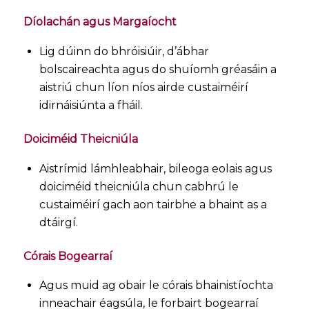
Díolachán agus Margaíocht
Lig dúinn do bhróisiúir, d’ábhar
bolscaireachta agus do shuíomh gréasáin a
aistriú chun líon níos airde custaiméirí
idirnáisiúnta a fháil.
Doiciméid Theicniúla
Aistrímid lámhleabhair, bileoga eolais agus
doiciméid theicniúla chun cabhrú le
custaiméirí gach aon tairbhe a bhaint as a
dtáirgí.
Córais Bogearraí
Agus muid ag obair le córais bhainistíochta
inneachair éagsúla, le forbairt bogearraí