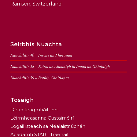
Ramsen, Switzerland
Seirbhís Nuachta
Nuachtlitir 40 – Inscne an Fhorainm
Nuachtlitir 38 – Foirm an Ainmnigh in Ionad an Ghinidigh
Nuachtlitir 39 – Botúin Choitianta
Tosaigh
Déan teagmháil linn
Léirmheasanna Custaiméirí
Logáil isteach sa Néalaistriúchán
Acadamh STAR | Traenáil