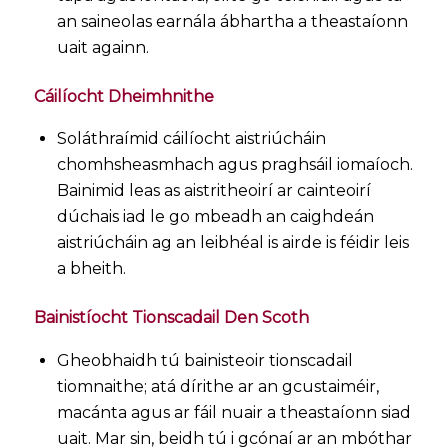
an saineolas earnála ábhartha a theastaíonn
uait againn.
Cáilíocht Dheimhnithe
Soláthraímid cáilíocht aistriúcháin
chomhsheasmhach agus praghsáil iomaíoch.
Bainimid leas as aistritheoirí ar cainteoirí
dúchais iad le go mbeadh an caighdeán
aistriúcháin ag an leibhéal is airde is féidir leis
a bheith.
Bainistíocht Tionscadail Den Scoth
Gheobhaidh tú bainisteoir tionscadail
tiomnaithe; atá dírithe ar an gcustaiméir,
macánta agus ar fáil nuair a theastaíonn siad
uait. Mar sin, beidh tú i gcónaí ar an mbóthar