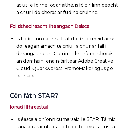
agus le foirne logánaithe, is féidir linn beocht
a chur i do chóras ar fud na cruinne.
Foilsitheoireacht Ilteangach Deisce
Is féidir linn cabhrú leat do dhoiciméid agus
do leagan amach teicniúil a chur ar fáil i
dteanga ar bith. Oibrímid le príomhchórais
an domhain lena n-áirítear Adobe Creative
Cloud, QuarkXpress, FrameMaker agus go
leor eile.
Cén fáth STAR?
Ionad Ilfhreastail
Is éasca a bhíonn cumarsáid le STAR. Táimid
tapa agus iontaofa, oilte go teicniúil agus tá