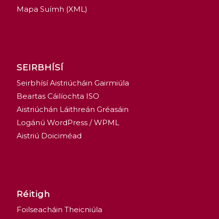
Mapa Suímh (XML)
SEIRBHÍSÍ
Seirbhísí Aistriúcháin Gairmiúla
Beartas Cáilíochta ISO
Aistriúchán Láithreán Gréasáin
Logánú WordPress / WPML
Aistriú Doiciméad
Réitigh
Foilseacháin Theicniúla