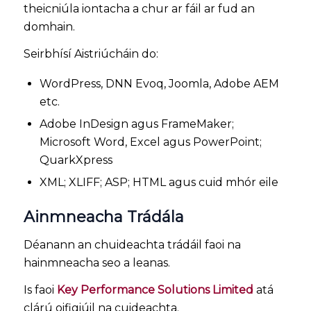
theicniúla iontacha a chur ar fáil ar fud an
domhain.
Seirbhísí Aistriúcháin do:
WordPress, DNN Evoq, Joomla, Adobe AEM
etc.
Adobe InDesign agus FrameMaker;
Microsoft Word, Excel agus PowerPoint;
QuarkXpress
XML; XLIFF; ASP; HTML agus cuid mhór eile
Ainmneacha Trádála
Déanann an chuideachta trádáil faoi na
hainmneacha seo a leanas.
Is faoi
Key Performance Solutions Limited
atá
clárú oifigiúil na cuideachta.