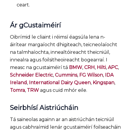
ceart.
Ár gCustaiméirí
Oibrímid le cliaint i réimsí éagsúla lena n-
áirítear margaíocht dhigiteach, teicneolaíocht
na talmhaíochta, innealtóireacht theicniúil,
innealra agus foilsitheoireacht bogearraí. I
measc na gcustaiméirí tá
BMW
,
CRH
,
Hilti
,
APC
,
Schneider Electric
,
Cummins
,
FG Wilson
,
IDA
Ireland
,
International Dairy Queen
,
Kingspan
,
Tomra
,
TRW
agus cuid mhór eile.
Seirbhísí Aistriúcháin
Tá saineolas againn ar an aistriúchán teicniúil
agus cabhraímid lenár gcustaiméirí foilseacháin