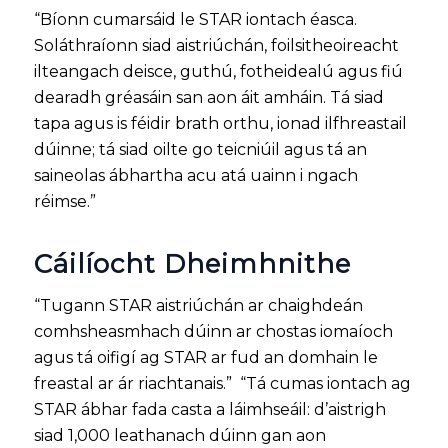
“Bíonn cumarsáid le STAR iontach éasca.
Soláthraíonn siad aistriúchán, foilsitheoireacht
ilteangach deisce, guthú, fotheidealú agus fiú
dearadh gréasáin san aon áit amháin. Tá siad
tapa agus is féidir brath orthu, ionad ilfhreastail
dúinne; tá siad oilte go teicniúil agus tá an
saineolas ábhartha acu atá uainn i ngach
réimse.”
Cáilíocht Dheimhnithe
“Tugann STAR aistriúchán ar chaighdeán
comhsheasmhach dúinn ar chostas iomaíoch
agus tá oifigí ag STAR ar fud an domhain le
freastal ar ár riachtanais.” “Tá cumas iontach ag
STAR ábhar fada casta a láimhseáil: d’aistrigh
siad 1,000 leathanach dúinn gan aon