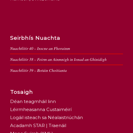
Seirbhís Nuachta
Nuachtlitir 40 – Inscne an Fhorainm
Nuachtlitir 38 – Foirm an Ainmnigh in Ionad an Ghinidigh
Nuachtlitir 39 – Botúin Choitianta
Tosaigh
Déan teagmháil linn
Léirmheasanna Custaiméirí
Logáil isteach sa Néalaistriúchán
Acadamh STAR | Traenáil