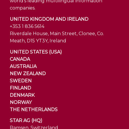
world's leading multilingual information
companies.
UNITED KINGDOM AND IRELAND
+353 1 836 5614
Riverdale House, Main Street, Clonee, Co.
Meath, D15 YT3Y, Ireland
UNITED STATES (USA)
CANADA
AUSTRALIA
NEW ZEALAND
SWEDEN
FINLAND
DENMARK
NORWAY
THE NETHERLANDS
STAR AG (HQ)
Ramsen, Switzerland