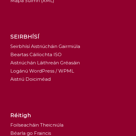
Mapa Suímh (XML)
SEIRBHÍSÍ
Seirbhísí Aistriúcháin Gairmiúla
Beartas Cáilíochta ISO
Aistriúchán Láithreán Gréasáin
Logánú WordPress / WPML
Aistriú Doiciméad
Réitigh
Foilseacháin Theicniúla
Béarla go Fraincis