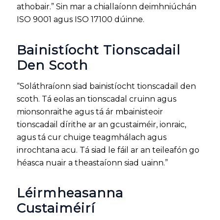
athobair.” Sin mar a chiallaíonn deimhniúchán
ISO 9001 agus ISO 17100 dúinne.
Bainistíocht Tionscadail
Den Scoth
“Soláthraíonn siad bainistíocht tionscadail den
scoth. Tá eolas an tionscadal cruinn agus
mionsonraithe agus tá ár mbainisteoir
tionscadail dírithe ar an gcustaiméir, ionraic,
agus tá cur chuige teagmhálach agus
inrochtana acu. Tá siad le fáil ar an teileafón go
héasca nuair a theastaíonn siad uainn.”
Léirmheasanna
Custaiméirí