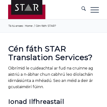
Tá tú anseo:
Home
/
Cén fáth STAR?
Cén fáth STAR
Translation Services?
Oibrímid le cuideachtaí ar fud na cruinne ag
aistriú a n-ábhar chun cabhrú leo díolacháin
idirnáisiúnta a mhéadú. Seo an méid a deir ár
gcustaiméirí fúinn.
Ionad Ilfhreastail