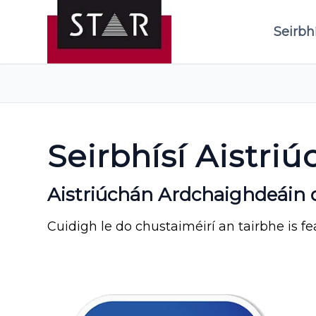
Seirbhí
Seirbhísí Aistri
Aistriúchán Ardchaighdeáin 
Cuidigh le do chustaiméirí an tairbhe is fear