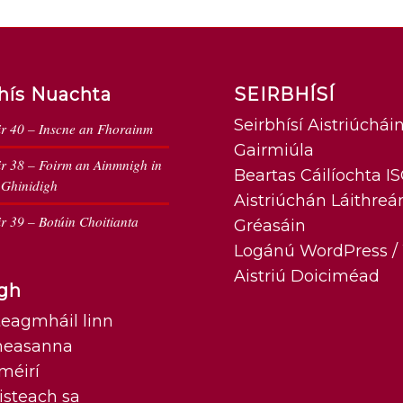
hís Nuachta
SEIRBHÍSÍ
Seirbhísí Aistriúchái
ir 40 – Inscne an Fhorainm
Gairmiúla
ir 38 – Foirm an Ainmnigh in
Beartas Cáilíochta I
 Ghinidigh
Aistriúchán Láithreá
ir 39 – Botúin Choitianta
Gréasáin
Logánú WordPress 
Aistriú Doiciméad
gh
eagmháil linn
heasanna
méirí
 isteach sa