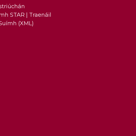
striúchán
h STAR | Traenáil
Suímh (XML)