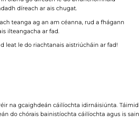
dadh díreach ar ais chugat.
r gach teanga ag an am céanna, rud a fhágann
s ilteangacha ar fad.
leat le do riachtanais aistriúcháin ar fad!
ir na gcaighdeán cáilíochta idirnáisiúnta. Táimid
deán do chórais bainistíochta cáilíochta agus is sa