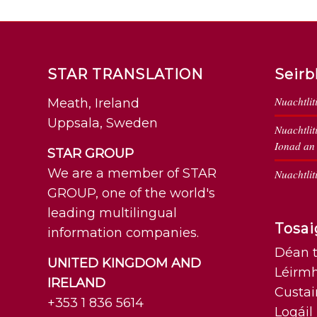
STAR TRANSLATION
Seirb
Nuachtlit
Meath, Ireland
Uppsala, Sweden
Nuachtlit
Ionad an
STAR GROUP
We are a member of STAR
Nuachtlit
GROUP, one of the world's
leading multilingual
Tosai
information companies.
Déan t
UNITED KINGDOM AND
Léirm
IRELAND
Custai
+353 1 836 5614
Logáil