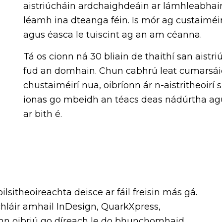
aistriúcháin ardchaighdeáin ar lámhleabhair 
léamh ina dteanga féin. Is mór ag custaiméir
agus éasca le tuiscint ag an am céanna.
Tá os cionn ná 30 bliain de thaithí san aistr
fud an domhain. Chun cabhrú leat cumarsái
chustaiméirí nua, oibríonn ár n-aistritheoirí 
ionas go mbeidh an téacs deas nádúrtha agu
ar bith é.
oilsitheoireachta deisce ar fáil freisin más gá.
mchláir amhail InDesign, QuarkXpress,
ann oibriú go díreach le do bhunchomhaid