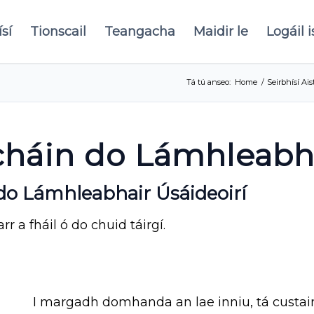
sí
Tionscail
Teangacha
Maidir le
Logáil 
Tá tú anseo:
Home
/
Seirbhísí Ai
úcháin do Lámhleabh
do Lámhleabhair Úsáideoirí
r a fháil ó do chuid táirgí.
I margadh domhanda an lae inniu, tá custaimé