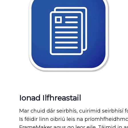
Ionad Ilfhreastail
Mar chuid dár seirbhís, cuirimid seirbhísí f
Is féidir linn oibriú leis na príomhfheidh
FrameMaker agus go leor eile. Táimid in 