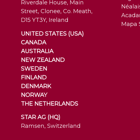
Riverdale House, Main
Néalai
Street, Clonee, Co. Meath,
Acadam
D15 YT3Y, Ireland
Mapa 
UNITED STATES (USA)
CANADA
AUSTRALIA
NEW ZEALAND
SWEDEN
FINLAND
DENMARK
NORWAY
THE NETHERLANDS
STAR AG (HQ)
Ramsen, Switzerland