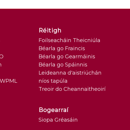
Réitigh
n
Foilseacháin Theicniúla
Béarla go Fraincis
SO
Béarla go Gearmáinis
n
Béarla go Spáinnis
Leideanna d'aistriúchán
/ WPML
níos tapúla
Treoir do Cheannaitheoirí
Bogearraí
Siopa Gréasáin