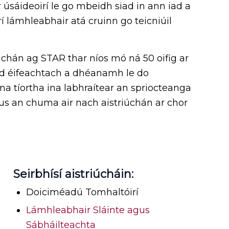
úsáideoirí le go mbeidh siad in ann iad a
í lámhleabhair atá cruinn go teicniúil
iúchán ag STAR thar níos mó ná 50 oifig ar
d éifeachtach a dhéanamh le do
sna tíortha ina labhraítear an spriocteanga
s an chuma air nach aistriúchán ar chor
Seirbhísí aistriúcháin:
Doiciméadú Tomhaltóirí
Lámhleabhair Sláinte agus
Sábháilteachta