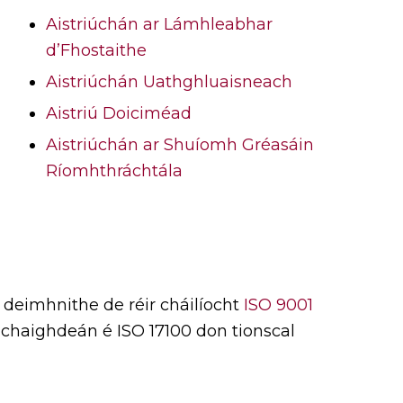
Aistriúchán ar Lámhleabhar
d’Fhostaithe
Aistriúchán Uathghluaisneach
Aistriú Doiciméad
Aistriúchán ar Shuíomh Gréasáin
Ríomhthráchtála
 deimhnithe de réir cháilíocht
ISO 9001
inchaighdeán é ISO 17100 don tionscal