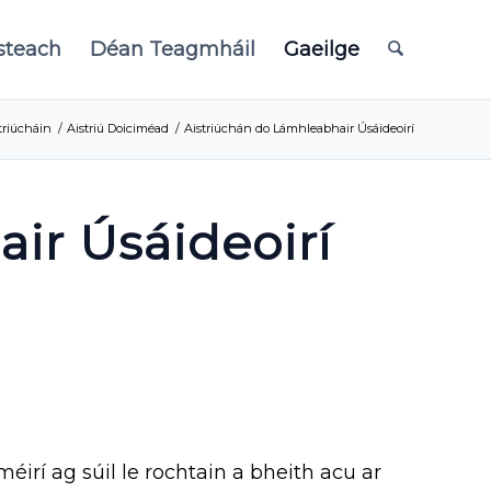
isteach
Déan Teagmháil
Gaeilge
striúcháin
/
Aistriú Doiciméad
/
Aistriúchán do Lámhleabhair Úsáideoirí
air Úsáideoirí
irí ag súil le rochtain a bheith acu ar