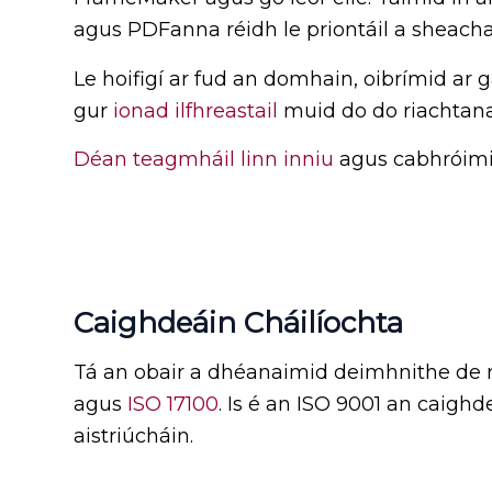
agus PDFanna réidh le priontáil a sheacha
Le hoifigí ar fud an domhain, oibrímid a
gur
ionad ilfhreastail
muid do do riachtanai
Déan teagmháil linn inniu
agus cabhróimid 
Caighdeáin Cháilíochta
Tá an obair a dhéanaimid deimhnithe de ré
agus
ISO 17100
. Is é an ISO 9001 an caigh
aistriúcháin.