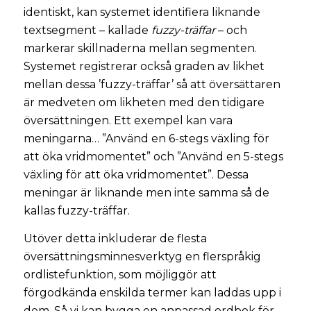
identiskt, kan systemet identifiera liknande
textsegment – kallade
fuzzy-träffar
– och
markerar skillnaderna mellan segmenten.
Systemet registrerar också graden av likhet
mellan dessa ’fuzzy-träffar’ så att översättaren
är medveten om likheten med den tidigare
översättningen. Ett exempel kan vara
meningarna… ”Använd en 6-stegs växling för
att öka vridmomentet” och ”Använd en 5-stegs
växling för att öka vridmomentet”. Dessa
meningar är liknande men inte samma så de
kallas fuzzy-träffar.
Utöver detta inkluderar de flesta
översättningsminnesverktyg en flerspråkig
ordlistefunktion, som möjliggör att
förgodkända enskilda termer kan laddas upp i
dem. Så vi kan bygga en anpassad ordbok för