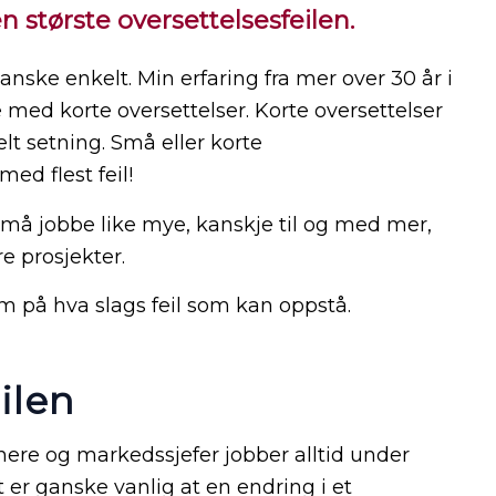
 største oversettelsesfeilen.
anske enkelt. Min erfaring fra mer over 30 år i
ve med korte oversettelser. Korte oversettelser
elt setning. Små eller korte
ed flest feil!
 må jobbe like mye, kanskje til og med mer,
e prosjekter.
 på hva slags feil som kan oppstå.
ilen
nere og markedssjefer jobber alltid under
 er ganske vanlig at en endring i et