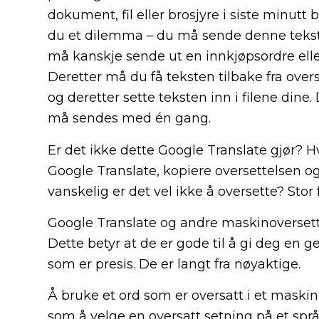
dokument, fil eller brosjyre i siste minutt 
du et dilemma – du må sende denne teksten
må kanskje sende ut en innkjøpsordre eller
Deretter må du få teksten tilbake fra ove
og deretter sette teksten inn i filene din
må sendes med én gang.
Er det ikke dette Google Translate gjør? Hv
Google Translate, kopiere oversettelsen og
vanskelig er det vel ikke å oversette? Stor f
Google Translate og andre maskinoverset
Dette betyr at de er gode til å gi deg en ge
som er presis. De er langt fra nøyaktige.
Å bruke et ord som er oversatt i et maski
som å velge en oversatt setning på et språ