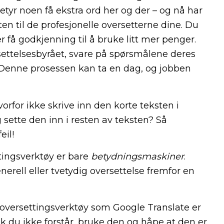
betyr noen få ekstra ord her og der – og nå har
 til de profesjonelle oversetterne dine. Du
 få godkjenning til å bruke litt mer penger.
rsettelsesbyrået, svare på spørsmålene deres
e. Denne prosessen kan ta en dag, og jobben
orfor ikke skrive inn den korte teksten i
 sette den inn i resten av teksten? Så
eil!
tingsverktøy er bare
betydningsmaskiner
.
nerell eller tvetydig oversettelse fremfor en
noversettingsverktøy som Google Translate er
k du ikke forstår, bruke den og håpe at den er