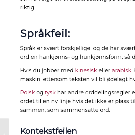
riktig.
Språkfeil:
Språk er svært forskjellige, og de har svær
ord en hankjønns- og hunkjønnsform, så du
Hvis du jobber med
kinesisk
eller
arabisk
,
maskin, ettersom teksten vil bli ødelagt hv
Polsk
og
tysk
har andre orddelingsregler 
ordet til en ny linje hvis det ikke er plass t
sammen, som sammensatte ord.
Bruke WordPress-
Kontekstfeilen
oversettelse med