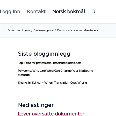
Logg Inn
Kontakt
Norsk bokmål
Du er her:
Hjem
/
Bedre engelsk
/
Den største oversettelsesfeilen
Siste blogginnlegg
Top 5 tips for professional brochure translation
Polysemy: Why One Word Can Change Your Marketing
Message
Sharks In School – When Translation Goes Wrong
Nedlastinger
Lever oversatte dokumenter