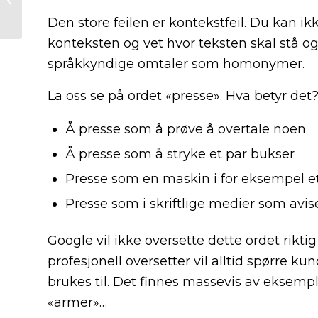
WMPL: Topp 5
Den store feilen er kontekstfeil. Du kan ik
spørsmål
konteksten og vet hvor teksten skal stå og 
språkkyndige omtaler som homonymer.
La oss se på ordet «presse». Hva betyr det
Å presse som å prøve å overtale noen
Å presse som å stryke et par bukser
Presse som en maskin i for eksempel et
Presse som i skriftlige medier som avis
Google vil ikke oversette dette ordet rik
profesjonell oversetter vil alltid spørre k
brukes til. Det finnes massevis av eksem
«armer»…