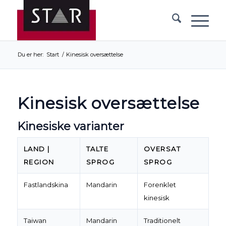
Du er her:
Start
/
Kinesisk oversættelse
Kinesisk oversættelse
Kinesiske varianter
LAND |
TALTE
OVERSAT
REGION
SPROG
SPROG
Fastlandskina
Mandarin
Forenklet
kinesisk
Taiwan
Mandarin
Traditionelt