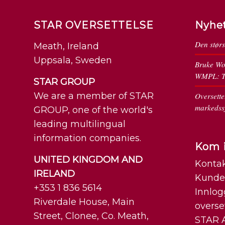
STAR OVERSETTELSE
Nyhe
Den størs
Meath, Ireland
Uppsala, Sweden
Bruke Wo
WMPL: To
STAR GROUP
We are a member of STAR
Oversette
markedssj
GROUP, one of the world's
leading multilingual
information companies.
Kom 
UNITED KINGDOM AND
Kontak
IRELAND
Kunde
+353 1 836 5614
Innlog
Riverdale House, Main
overse
Street, Clonee, Co. Meath,
STAR 