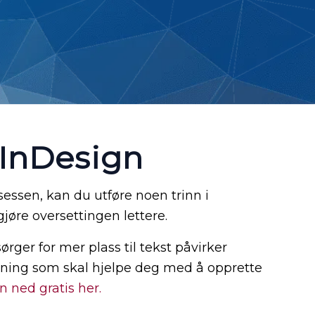
 InDesign
essen, kan du utføre noen trinn i
øre oversettingen lettere.
rger for mer plass til tekst påvirker
edning som skal hjelpe deg med å opprette
n ned gratis her.