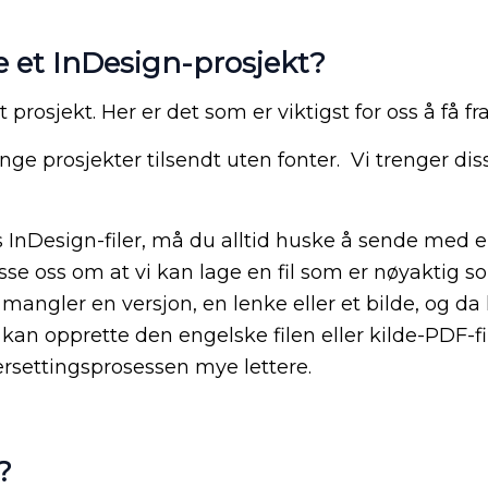
e et InDesign-prosjekt?
t prosjekt. Her er det som er viktigst for oss å få f
ange prosjekter tilsendt uten fonter. Vi trenger di
s InDesign-filer, må du alltid huske å sende med e
orvisse oss om at vi kan lage en fil som er nøyakti
u mangler en versjon, en lenke eller et bilde, og da
 vi kan opprette den engelske filen eller kilde-PDF-
ersettingsprosessen mye lettere.
?