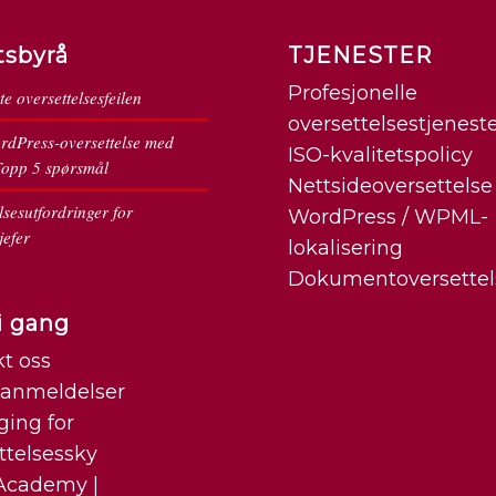
tsbyrå
TJENESTER
Profesjonelle
te oversettelsesfeilen
oversettelsestjenest
rdPress-oversettelse med
ISO-kvalitetspolicy
pp 5 spørsmål
Nettsideoversettelse
lsesutfordringer for
WordPress / WPML-
efer
lokalisering
Dokumentoversettel
i gang
t oss
anmeldelser
ging for
ttelsessky
Academy |