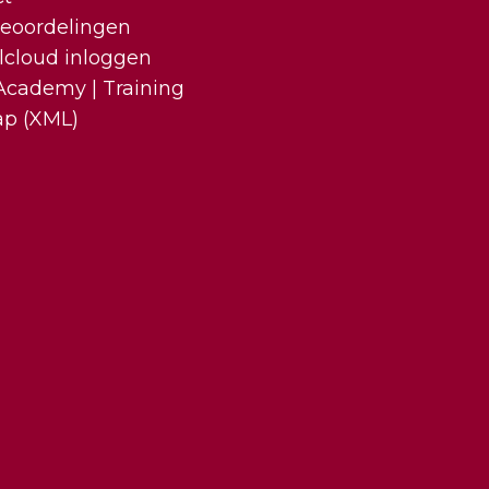
eoordelingen
lcloud inloggen
cademy | Training
ap (XML)