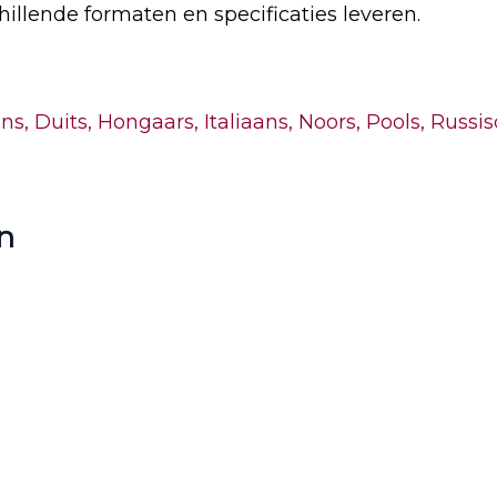
illende formaten en specificaties leveren.
ans,
Duits,
Hongaars,
Italiaans,
Noors,
Pools,
Russis
n