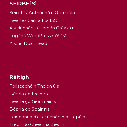
SEIRBHÍSÍ
Seirbhísí Aistriúcháin Gairmiúla
Beartas Cáilíochta ISO
Aistriúchán Láithreán Gréasáin
Logánú WordPress / WPML
Aistriú Doiciméad
Réitigh
Foilseacháin Theicniúla
Béarla go Fraincis
Béarla go Gearmáinis
Béarla go Spáinnis
Leideanna d'aistriúchán níos tapúla
Treoir do Cheannaitheoirí