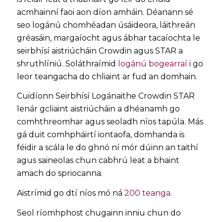
acmhainní faoi aon díon amháin. Déanann sé
seo logánú chomhéadan úsáideora, láithreán
gréasáin, margaíocht agus ábhar tacaíochta le
seirbhísí aistriúcháin Crowdin agus STAR a
shruthlíniú. Soláthraímid
logánú bogearraí
i go
leor teangacha do chliaint ar fud an domhain.
Cuidíonn Seirbhísí Logánaithe Crowdin STAR
lenár gcliaint aistriúcháin a dhéanamh go
comhthreomhar agus seoladh níos tapúla. Más
gá duit comhpháirtí iontaofa, domhanda is
féidir a scála le do ghnó ní mór dúinn an taithí
agus saineolas chun cabhrú leat a bhaint
amach do spriocanna.
Aistrímid go dtí níos mó ná
200 teanga
.
Seol ríomhphost chugainn inniu chun do