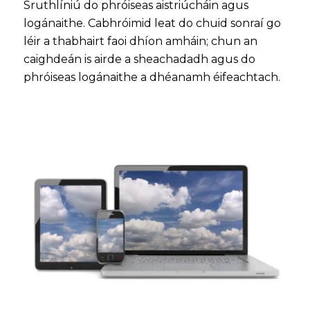
Sruthlíniú do phróiseas aistriúcháin agus
logánaithe. Cabhróimid leat do chuid sonraí go
léir a thabhairt faoi dhíon amháin; chun an
caighdeán is airde a sheachadadh agus do
phróiseas logánaithe a dhéanamh éifeachtach.