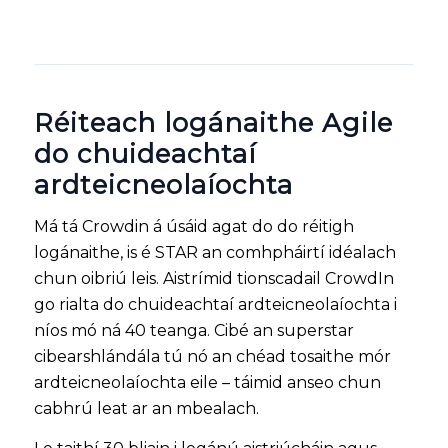
Réiteach logánaithe Agile
do chuideachtaí
ardteicneolaíochta
Má tá Crowdin á úsáid agat do do réitigh
logánaithe, is é STAR an comhpháirtí idéalach
chun oibriú leis. Aistrímid tionscadail CrowdIn
go rialta do chuideachtaí ardteicneolaíochta i
níos mó ná 40 teanga. Cibé an superstar
cibearshlándála tú nó an chéad tosaithe mór
ardteicneolaíochta eile – táimid anseo chun
cabhrú leat ar an mbealach.