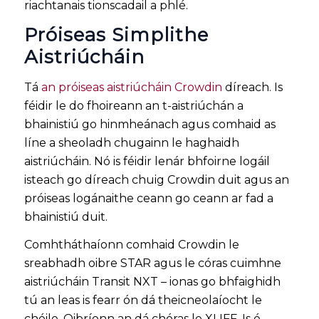
riachtanais tionscadail a phlé.
Próiseas Simplithe
Aistriúcháin
Tá
an próiseas aistriúcháin Crowdin
díreach. Is
féidir le do fhoireann an t-aistriúchán a
bhainistiú go hinmheánach agus comhaid as
líne a sheoladh chugainn le haghaidh
aistriúcháin. Nó is féidir lenár bhfoirne logáil
isteach go díreach chuig Crowdin duit agus an
próiseas logánaithe ceann go ceann ar fad a
bhainistiú duit.
Comhtháthaíonn comhaid Crowdin le
sreabhadh oibre STAR agus le córas cuimhne
aistriúcháin Transit NXT – ionas go bhfaighidh
tú an leas is fearr ón dá theicneolaíocht le
chéile. Oibríonn an dá chóras le XLIFF. Is é