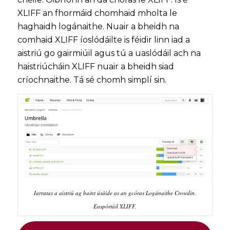
XLIFF an fhormáid chomhaid mholta le
haghaidh logánaithe. Nuair a bheidh na
comhaid XLIFF íoslódáilte is féidir linn iad a
aistriú go gairmiúil agus tú a uaslódáil ach na
haistriúcháin XLIFF nuair a bheidh siad
críochnaithe. Tá sé chomh simplí sin.
Iarratas a aistriú ag baint úsáide as an gcóras Logánaithe Crowdin.
Easpórtáil XLIFF.