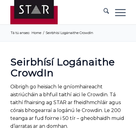
Tá tú anseo:
Home
/
Seirbhísí Logánaithe CrowdIn
Seirbhísí Logánaithe
CrowdIn
Oibrigh go heisiach le gníomhaireacht
aistriúcháin a bhfuil taithí aici le Crowdin. Tá
taithí fhairsing ag STAR ar fheidhmchláir agus
córais bhogearraí a logánú le Crowdin. Le 200
teanga ar fud foirne i 50 tír – gheobhaidh muid
d’iarratas ar an domhan.