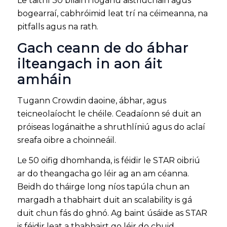
Le taithí 30 bliain i logánú aistriúcháin agus
bogearraí, cabhróimid leat trí na céimeanna, na
pitfalls agus na rath.
Gach ceann de do ábhar
ilteangach in aon áit
amháin
Tugann Crowdin daoine, ábhar, agus
teicneolaíocht le chéile. Ceadaíonn sé duit an
próiseas logánaithe a shruthlíniú agus do aclaí
sreafa oibre a choinneáil.
Le 50 oifig dhomhanda, is féidir le STAR oibriú
ar do theangacha go léir ag an am céanna.
Beidh do tháirge long níos tapúla chun an
margadh a thabhairt duit an scalability is gá
duit chun fás do ghnó. Ag baint úsáide as STAR
is féidir leat a thabhairt go léir do chuid