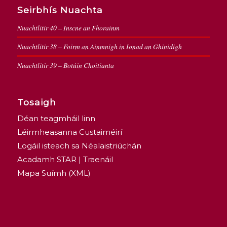
Seirbhís Nuachta
Nuachtlitir 40 – Inscne an Fhorainm
Nuachtlitir 38 – Foirm an Ainmnigh in Ionad an Ghinidigh
Nuachtlitir 39 – Botúin Choitianta
Tosaigh
Déan teagmháil linn
Léirmheasanna Custaiméirí
Logáil isteach sa Néalaistriúchán
Acadamh STAR | Traenáil
Mapa Suímh (XML)