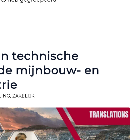
an technische
 de mijnbouw- en
rie
LING
,
ZAKELIJK