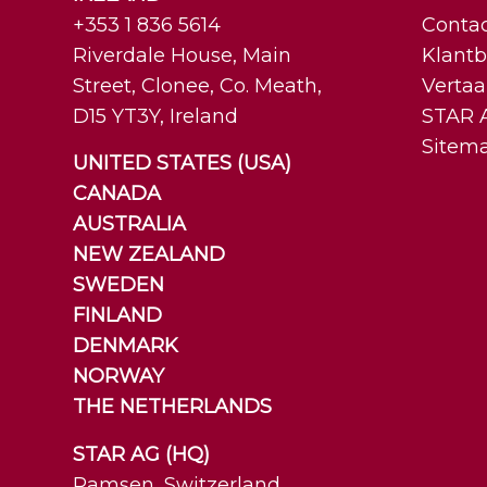
+353 1 836 5614
Conta
Riverdale House, Main
Klantb
Street, Clonee, Co. Meath,
Vertaa
D15 YT3Y, Ireland
STAR A
Sitem
UNITED STATES (USA)
CANADA
AUSTRALIA
NEW ZEALAND
SWEDEN
FINLAND
DENMARK
NORWAY
THE NETHERLANDS
STAR AG (HQ)
Ramsen, Switzerland