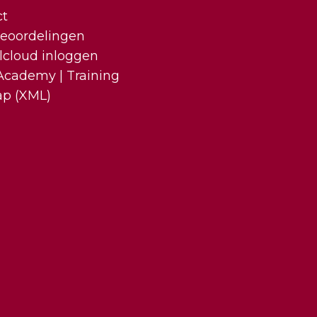
ct
eoordelingen
lcloud inloggen
cademy | Training
ap (XML)