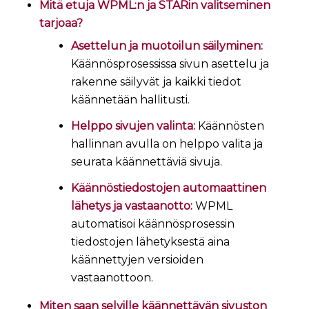
Mitä etuja WPML:n ja STARin valitseminen
tarjoaa?
Asettelun ja muotoilun säilyminen:
Käännösprosessissa sivun asettelu ja
rakenne säilyvät ja kaikki tiedot
käännetään hallitusti.
Helppo sivujen valinta:
Käännösten
hallinnan avulla on helppo valita ja
seurata käännettäviä sivuja.
Käännöstiedostojen automaattinen
lähetys ja vastaanotto:
WPML
automatisoi käännösprosessin
tiedostojen lähetyksestä aina
käännettyjen versioiden
vastaanottoon.
Miten saan selville käännettävän sivuston