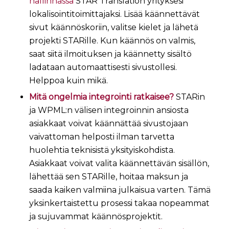
hallinnassa
STAR Translation yrityksesi
lokalisointitoimittajaksi. Lisää käännettävät
sivut käännöskoriin, valitse kielet ja lähetä
projekti STARille. Kun käännös on valmis,
saat siitä ilmoituksen ja käännetty sisältö
ladataan automaattisesti sivustollesi.
Helppoa kuin mikä.
Mitä ongelmia integrointi ratkaisee?
STARin
ja WPML:n välisen integroinnin ansiosta
asiakkaat voivat käännättää sivustojaan
vaivattoman helposti ilman tarvetta
huolehtia teknisistä yksityiskohdista.
Asiakkaat voivat valita käännettävän sisällön,
lähettää sen STARille, hoitaa maksun ja
saada kaiken valmiina julkaisua varten. Tämä
yksinkertaistettu prosessi takaa nopeammat
ja sujuvammat käännösprojektit.