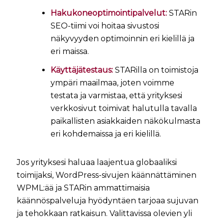
Hakukoneoptimointipalvelut:
STARin
SEO-tiimi voi hoitaa sivustosi
näkyvyyden optimoinnin eri kielillä ja
eri maissa.
Käyttäjätestaus:
STARilla on toimistoja
ympäri maailmaa, joten voimme
testata ja varmistaa, että yrityksesi
verkkosivut toimivat halutulla tavalla
paikallisten asiakkaiden näkökulmasta
eri kohdemaissa ja eri kielillä.
Jos yrityksesi haluaa laajentua globaaliksi
toimijaksi, WordPress-sivujen käännättäminen
WPML:ää ja STARin ammattimaisia
käännöspalveluja hyödyntäen tarjoaa sujuvan
ja tehokkaan ratkaisun. Valittavissa olevien yli