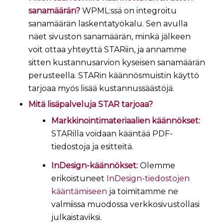
sanamäärän?
WPML:ssä on integroitu
sanamäärän laskentatyökalu. Sen avulla
näet sivuston sanamäärän, minkä jälkeen
voit ottaa yhteyttä STARiin, ja annamme
sitten kustannusarvion kyseisen sanamäärän
perusteella. STARin käännösmuistin käyttö
tarjoaa myös lisää kustannussäästöjä.
Mitä lisäpalveluja STAR tarjoaa?
Markkinointimateriaalien käännökset:
STARilla voidaan kääntää PDF-
tiedostoja ja esitteitä.
InDesign-käännökset:
Olemme
erikoistuneet
InDesign-tiedostojen
kääntämiseen
ja toimitamme ne
valmiissa muodossa verkkosivustollasi
julkaistaviksi.