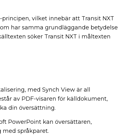
principen, vilket innebär att Transit NXT
ar som har samma grundläggande betydelse
älltexten söker Transit NXT i måltexten
alisering, med Synch View är all
består av PDF-visaren för källdokument,
a din översättning.
ft PowerPoint kan översättaren,
ng med språkparet.