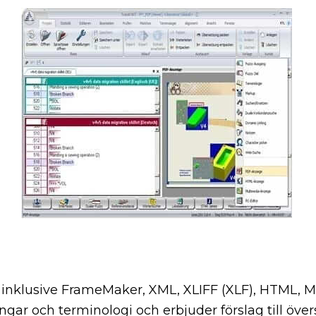
n inklusive FrameMaker, XML, XLIFF (XLF), HTML,
ngar och terminologi och erbjuder förslag till öve