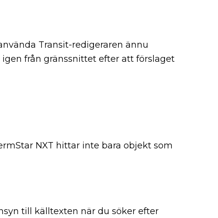
 använda Transit-redigeraren ännu
igen från gränssnittet efter att förslaget
TermStar NXT hittar inte bara objekt som
yn till källtexten när du söker efter