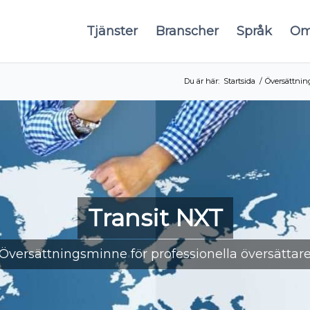
Tjänster
Branscher
Språk
O
Du är här:
Startsida
/
Översättnin
Transit NXT
Översättningsminne för professionella översättar