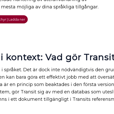
t mesta möjliga av dina språkliga tillgångar.
chyr | Ladda ner
 kontext: Vad gör Transi
 språket. Det är dock inte nödvändigtvis den g
en kan bara göra ett effektivt jobb med att övers
r en princip som beaktades i den första versionen
tem, gör Transit sig av med en databas som uteslu
i ett dokument tillgängligt i Transits referensm