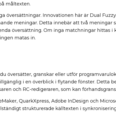
 på måltexten.
iga översättningar. Innovationen här är Dual Fuzzy-
liknande meningar. Detta innebär att två mening
 enda översättning. Om inga matchningar hittas i k
ingen matas in.
u översätter, granskar eller utför programvarulok
llgänglig i en överblick i flytande fönster. Detta 
saren och RC-redigeraren, som kan förhandsgransk
eMaker, QuarkXpress, Adobe InDesign och Microso
lständigt strukturerade källtexten i synkroniseri