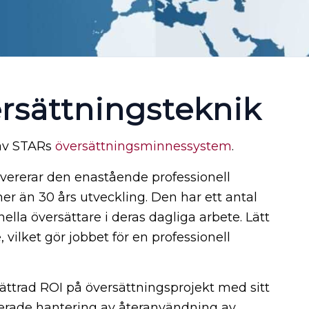
ersättningsteknik
 av STARs
översättningsminnessystem
.
evererar den enastående professionell
mer än 30 års utveckling. Den har ett antal
nella översättare i deras dagliga arbete. Lätt
 vilket gör jobbet för en professionell
ttrad ROI på översättningsprojekt med sitt
erade hantering av återanvändning av