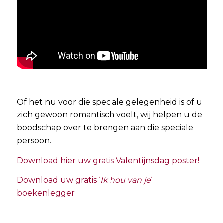
Of het nu voor die speciale gelegenheid is of u
zich gewoon romantisch voelt, wij helpen u de
boodschap over te brengen aan die speciale
persoon.
Download hier uw gratis Valentijnsdag poster!
Download uw gratis ‘
Ik hou van je
‘
boekenlegger