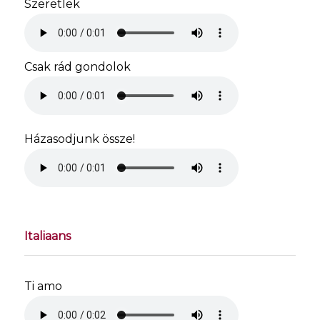
Szeretlek
Csak rád gondolok
Házasodjunk össze!
Italiaans
Ti amo