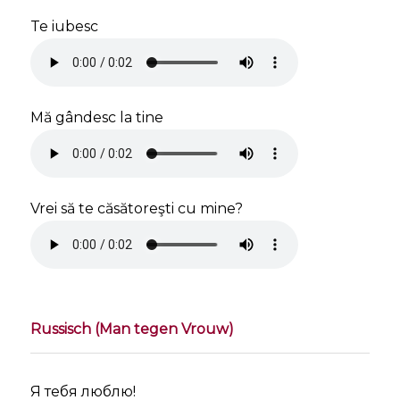
Te iubesc
Mă gândesc la tine
Vrei să te căsătoreşti cu mine?
Russisch (Man tegen Vrouw)
Я тебя люблю!