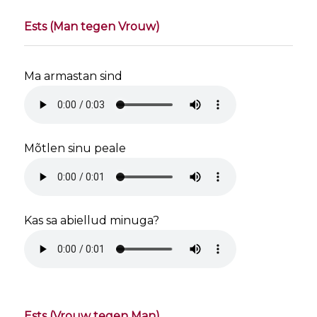
Ests (Man tegen Vrouw)
Ma armastan sind
Mõtlen sinu peale
Kas sa abiellud minuga?
Ests (Vrouw tegen Man)