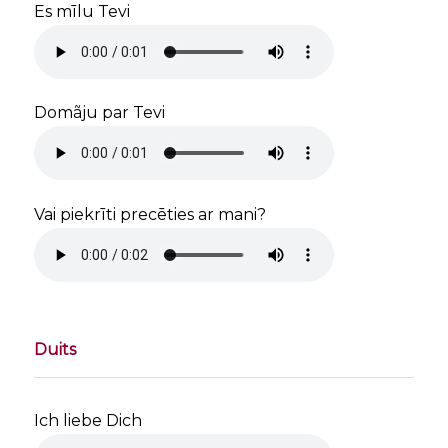
Es mīlu Tevi
Domãju par Tevi
Vai piekrīti precēties ar mani?
Duits
Ich liebe Dich