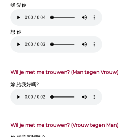
我 愛你
想 你
Wil je met me trouwen? (Man tegen Vrouw)
嫁 給我好嗎?
Wil je met me trouwen? (Vrouw tegen Man)