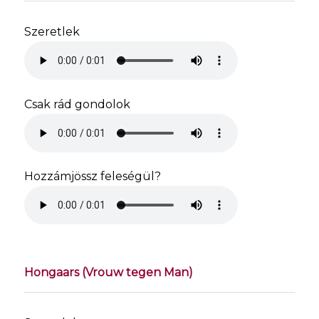
Szeretlek
Csak rád gondolok
Hozzámjössz feleségül?
Hongaars (Vrouw tegen Man)