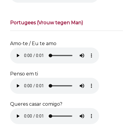
Portugees (Vrouw tegen Man)
Amo-te / Eu te amo
Penso em ti
Queres casar comigo?