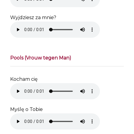
Wyjdziesz za mnie?
Pools (Vrouw tegen Man)
Kocham cię
Myślę o Tobie