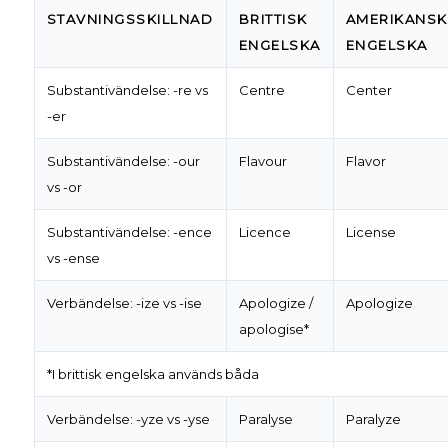
STAVNINGSSKILLNAD
BRITTISK
AMERIKANSK
ENGELSKA
ENGELSKA
Substantivändelse: -re vs
Centre
Center
-er
Substantivändelse: -our
Flavour
Flavor
vs -or
Substantivändelse: -ence
Licence
License
vs -ense
Verbändelse: -ize vs -ise
Apologize /
Apologize
apologise*
*I brittisk engelska används båda
Verbändelse: -yze vs -yse
Paralyse
Paralyze