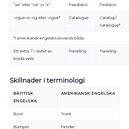
”ae” eller ”oe” vs ”e”
Paediatric
Pediatric
-ogue vs -og eller -ogue*
Catalogue
Catalog /
catalogue*
*I amerikansk engelska används båda
Ett extra ”l” i slutet av
Travelling
Traveling
böjda verb
Skillnader i terminologi
BRITTISK
AMERIKANSK ENGELSKA
ENGELSKA
Boot
Trunk
Bumper
Fender