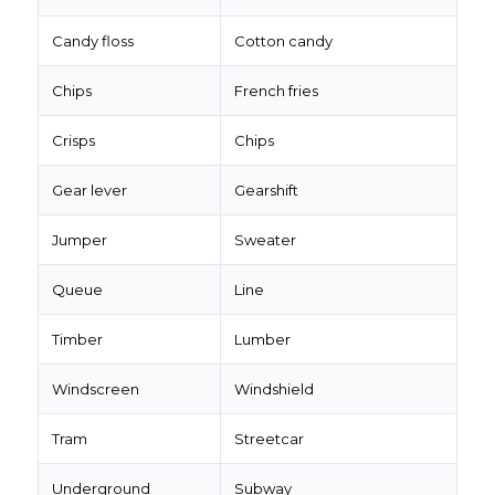
Candy floss
Cotton candy
Chips
French fries
Crisps
Chips
Gear lever
Gearshift
Jumper
Sweater
Queue
Line
Timber
Lumber
Windscreen
Windshield
Tram
Streetcar
Underground
Subway