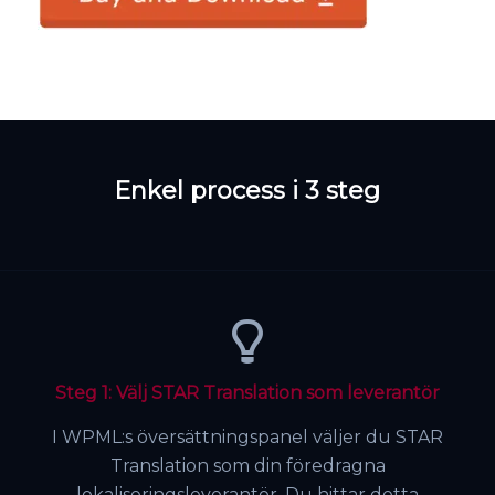
Enkel process i 3 steg
Steg 1: Välj STAR Translation som leverantör
I WPML:s översättningspanel väljer du STAR
Translation som din föredragna
lokaliseringsleverantör. Du hittar detta