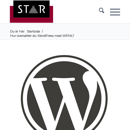
Du är här:
Startsida
/
Hur översätter du WordPress med WPML?