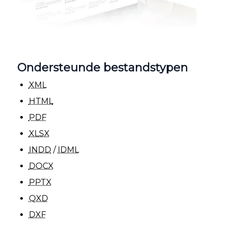
Ondersteunde bestandstypen
XML
HTML
PDF
XLSX
INDD
/
IDML
DOCX
PPTX
QXD
DXF