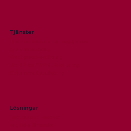
Tjänster
Professionella översättningstjänster
ISO-kvalitetspolicy
Webbplatsöversättning
WordPress / WPML-lokalisering
Dokument Översättning
Lösningar
Tekniska publikationer
engelska till franska