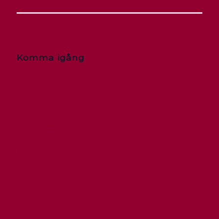
Översättningsutmaningar för marknadschefer
Färgers betydelse i olika delar av världen
Komma igång
Översättning Cloud Logga in
Leverantör Portal
Kontakta oss
Översätt nu
PayPal Betalning
Nyheter
STAR Academy | Utbildning
Webbplatskarta (XML)