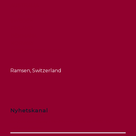
AUSTRALIA
NEW ZEALAND
SWEDEN
FINLAND
DENMARK
NORWAY
THE NETHERLANDS
STAR AG (HQ)
Ramsen, Switzerland
Nyhetskanal
Bemästra översättning i WordPress med hjälp av WPML: De 5
vanligaste frågorna