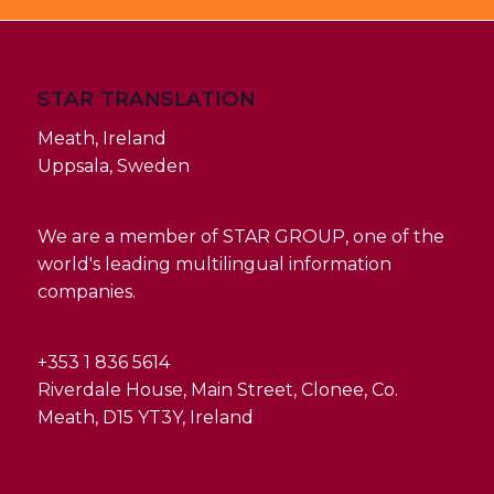
STAR TRANSLATION
Meath, Ireland
Uppsala, Sweden
STAR GROUP
We are a member of STAR GROUP, one of the
world's leading multilingual information
companies.
UNITED KINGDOM AND IRELAND
+353 1 836 5614
Riverdale House, Main Street, Clonee, Co.
Meath, D15 YT3Y, Ireland
UNITED STATES (USA)
CANADA