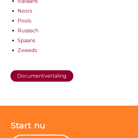
Italiaans
Noors
Pools
Russisch
Spaans
Zweeds
Documentvertaling
Start nu