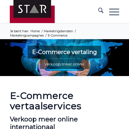
Je bent hier:
Home
/
Marketingdiensten
/
Marketingcampagnes
/
E-Commerce
E-Commerce vertaling
Verkoop meer online
E-Commerce
vertaalservices
Verkoop meer online
internationaal